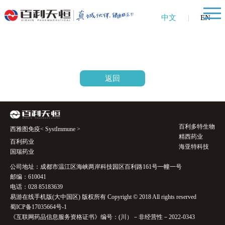
中文
|
EN
返回
百利多特生物
西雅图免疫< SystImmune >
精西药业
百利药业
海亚特科技
国瑞药业
公司地址：成都市温江区海峡两岸科技园区百利路161号一幢一号
邮编：610041
电话：028 85183639
易游在线手机版(大中国区) 版权所有 Copyright © 2018 All rights reserved
蜀ICP备17035664号-1
《互联网药品信息服务资格证书》编号：(川）－非经营性－2022-0343