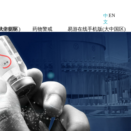
|
EN
中
文
大中国区)
职业发展
药物警戒
易游在线手机版(大中国区)