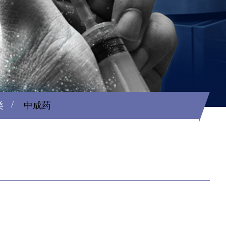
类
中成药