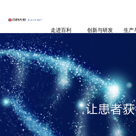
走进百利
创新与研发
生产