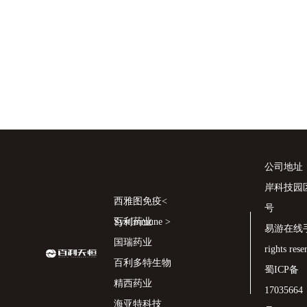
公司地址
岸科技园
西雅图免疫<
号
SystImmune >
百利药业
易游在线手机
国瑞药业
rights rese
百利多特生物
蜀ICP备
精西药业
17035664
海亚特科技