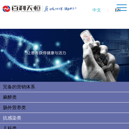
中文
|
EN
完备的营销体系
麻醉类
肠外营养类
抗感染类
儿科类